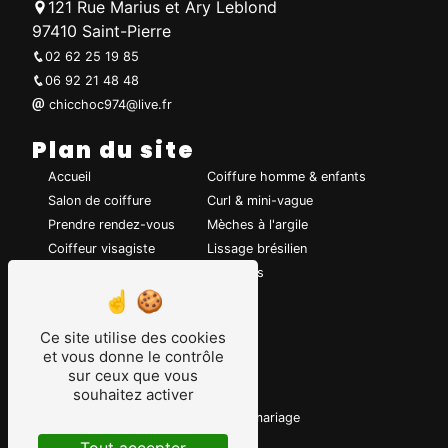
121 Rue Marius et Ary Leblond
97410 Saint-Pierre
02 62 25 19 85
06 92 21 48 48
chicchoc974@live.fr
Plan du site
Accueil
Coiffure homme & enfants
Salon de coiffure
Curl & mini-vague
Prendre rendez-vous
Mèches à l'argile
Coiffeur visagiste
Lissage brésilien
Coiffure de mariage
Chignons
Coupe de cheveux
Coloration
Ce site utilise des cookies
et vous donne le contrôle
Nos prestations
sur ceux que vous
souhaitez activer
Coiffeur
Coiffure
Visagiste
Coiffure de mariage
Mèche à l'argile
Coloration