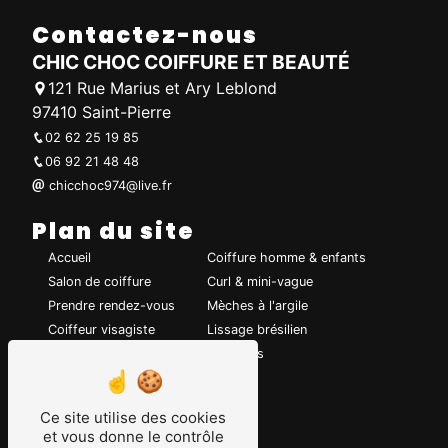
Contactez-nous
CHIC CHOC COIFFURE ET BEAUTÉ
121 Rue Marius et Ary Leblond
97410 Saint-Pierre
02 62 25 19 85
06 92 21 48 48
chicchoc974@live.fr
Plan du site
Accueil
Coiffure homme & enfants
Salon de coiffure
Curl & mini-vague
Prendre rendez-vous
Mèches à l'argile
Coiffeur visagiste
Lissage brésilien
Coiffure de mariage
Chignons
Coupe de cheveux
Coloration
Ce site utilise des cookies
et vous donne le contrôle
Nos prestations