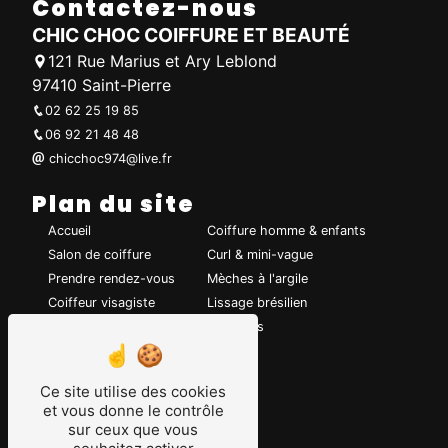
Contactez-nous
CHIC CHOC COIFFURE ET BEAUTÉ
121 Rue Marius et Ary Leblond
97410 Saint-Pierre
02 62 25 19 85
06 92 21 48 48
chicchoc974@live.fr
Plan du site
Accueil
Coiffure homme & enfants
Salon de coiffure
Curl & mini-vague
Prendre rendez-vous
Mèches à l'argile
Coiffeur visagiste
Lissage brésilien
Coiffure de mariage
Chignons
Coupe de cheveux
Coloration
Ce site utilise des cookies
et vous donne le contrôle
Nos prestations
sur ceux que vous
Coiffeur
Coiffure