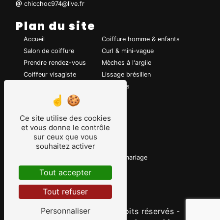
chicchoc974@live.fr
Plan du site
Accueil
Coiffure homme & enfants
Salon de coiffure
Curl & mini-vague
Prendre rendez-vous
Mèches à l'argile
Coiffeur visagiste
Lissage brésilien
Coiffure de mariage
Chignons
Coupe de cheveux
Coloration
Ce site utilise des cookies
et vous donne le contrôle
Nos prestations
sur ceux que vous
souhaitez activer
Coiffeur
Coiffure
Visagiste
Coiffure de mariage
Mèche à l'argile
Coloration
Tout accepter
Lissage brésilien
Tout refuser
Chignons
Personnaliser
©
Vistalid
- 2026 - Tous droits réservés -