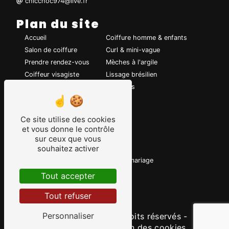
chicchoc974@live.fr
Plan du site
Accueil
Coiffure homme & enfants
Salon de coiffure
Curl & mini-vague
Prendre rendez-vous
Mèches à l'argile
Coiffeur visagiste
Lissage brésilien
Coiffure de mariage
Chignons
Coupe de cheveux
Coloration
Ce site utilise des cookies
et vous donne le contrôle
Nos prestations
sur ceux que vous
souhaitez activer
Coiffeur
Coiffure
Visagiste
Coiffure de mariage
Mèche à l'argile
Coloration
Tout accepter
Lissage brésilien
Tout refuser
Chignons
Personnaliser
©
Vistalid
- 2026 - Tous droits réservés -
Mentions légales
-
Gestion des cookies